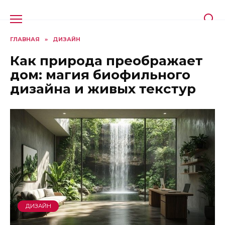
Перейти
к
содержанию
ГЛАВНАЯ
»
ДИЗАЙН
Как природа преображает
дом: магия биофильного
дизайна и живых текстур
ДИЗАЙН