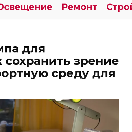
Освещение
Ремонт
Стро
мпа для
к сохранить зрение
фортную среду для