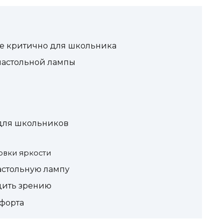
е критично для школьника
настольной лампы
для школьников
овки яркости
астольную лампу
дить зрению
форта