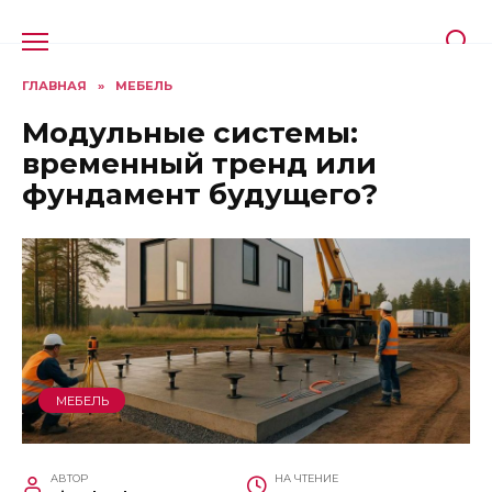
Перейти
к
содержанию
ГЛАВНАЯ
»
МЕБЕЛЬ
Модульные системы:
временный тренд или
фундамент будущего?
МЕБЕЛЬ
АВТОР
НА ЧТЕНИЕ